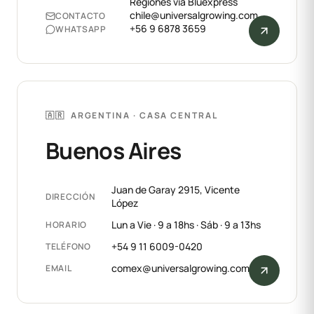
Regiones vía Bluexpress
chile@universalgrowing.com
CONTACTO
+56 9 6878 3659
WHATSAPP
🇦🇷 ARGENTINA · CASA CENTRAL
Buenos Aires
Juan de Garay 2915, Vicente
DIRECCIÓN
López
Lun a Vie · 9 a 18hs · Sáb · 9 a 13hs
HORARIO
+54 9 11 6009-0420
TELÉFONO
comex@universalgrowing.com
EMAIL