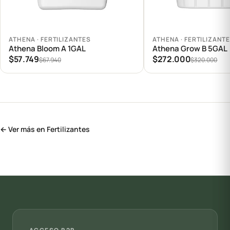
Agregar al carrito
Agregar al carrito
ATHENA · FERTILIZANTES
ATHENA · FERTILIZANT
Athena Bloom A 1GAL
Athena Grow B 5GAL
$57.749
$272.000
$67.940
$320.000
← Ver más en Fertilizantes