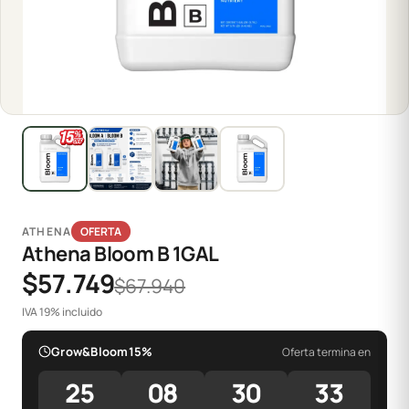
ATHENA
OFERTA
Athena Bloom B 1GAL
$57.749
$67.940
IVA 19% incluido
Grow&Bloom15%
Oferta termina en
25
08
30
33