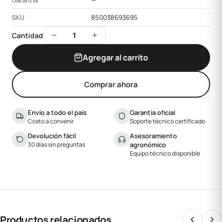
Garantía
—
SKU
850038693695
1
Cantidad
Agregar al carrito
Comprar ahora
Envío a todo el país
Garantía oficial
Costo a convenir
Soporte técnico certificado
Devolución fácil
Asesoramiento
30 días sin preguntas
agronómico
Equipo técnico disponible
Productos relacionados