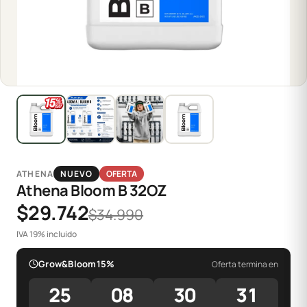
ATHENA
NUEVO
OFERTA
Athena Bloom B 32OZ
$29.742
$34.990
IVA 19% incluido
Grow&Bloom15%
Oferta termina en
25
08
30
31