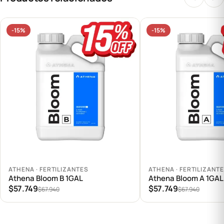
-15%
-15%
Agregar al carrito
Agregar al carrito
ATHENA · FERTILIZANTES
ATHENA · FERTILIZANT
Athena Bloom B 1GAL
Athena Bloom A 1GAL
$57.749
$57.749
$67.940
$67.940