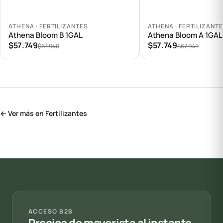
Agregar al carrito
Agregar al carrito
ATHENA · FERTILIZANTES
ATHENA · FERTILIZANT
Athena Bloom B 1GAL
Athena Bloom A 1GAL
$57.749
$57.749
$67.940
$67.940
← Ver más en Fertilizantes
ACCESO B2B
Precios de mayorista al instante