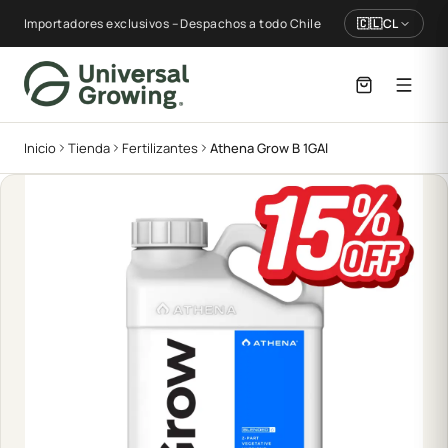
Importadores exclusivos – Despachos a todo Chile
🇨🇱
CL
Inicio
Tienda
Fertilizantes
Athena Grow B 1GAl