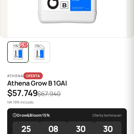
ATHENA
OFERTA
Athena Grow B 1GAl
$57.749
$67.940
IVA 19% incluido
Grow&Bloom15%
Oferta termina en
25
08
30
30